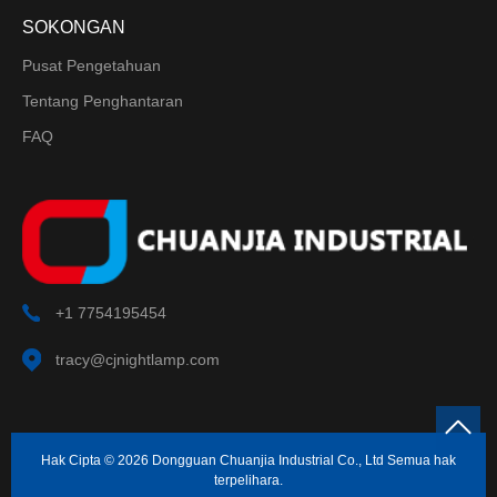
SOKONGAN
Pusat Pengetahuan
Tentang Penghantaran
FAQ
+1 7754195454
tracy@cjnightlamp.com
Hak Cipta © 2026 Dongguan Chuanjia Industrial Co., Ltd Semua hak
terpelihara.