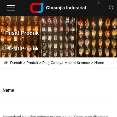

Pusat Produk
Pusat Produk
Rumah
>
Produk
>
Plug Cahaya Malam Krismas
> Name
Name
Mengalami sihir dari cahaya malam pokok Xmas yang disahkan