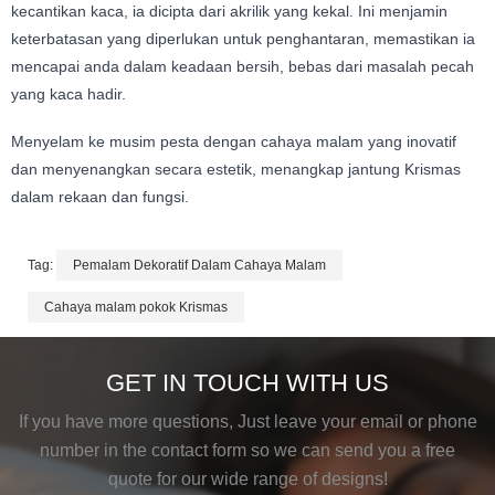
kecantikan kaca, ia dicipta dari akrilik yang kekal. Ini menjamin
keterbatasan yang diperlukan untuk penghantaran, memastikan ia
mencapai anda dalam keadaan bersih, bebas dari masalah pecah
yang kaca hadir.
Menyelam ke musim pesta dengan cahaya malam yang inovatif
dan menyenangkan secara estetik, menangkap jantung Krismas
dalam rekaan dan fungsi.
Tag:
Pemalam Dekoratif Dalam Cahaya Malam
Cahaya malam pokok Krismas
GET IN TOUCH WITH US
If you have more questions, Just leave your email or phone
number in the contact form so we can send you a free
quote for our wide range of designs!