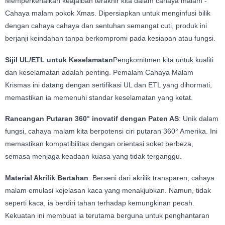
Memperkenalkan keajaiban terakhir kita dalam cahaya malam -
Cahaya malam pokok Xmas. Dipersiapkan untuk menginfusi bilik
dengan cahaya cahaya dan sentuhan semangat cuti, produk ini
berjanji keindahan tanpa berkompromi pada kesiapan atau fungsi.
Sijil UL/ETL untuk Keselamatan
Pengkomitmen kita untuk kualiti
dan keselamatan adalah penting. Pemalam Cahaya Malam
Krismas ini datang dengan sertifikasi UL dan ETL yang dihormati,
memastikan ia memenuhi standar keselamatan yang ketat.
Rancangan Putaran 360° inovatif dengan Paten AS
: Unik dalam
fungsi, cahaya malam kita berpotensi ciri putaran 360° Amerika. Ini
memastikan kompatibilitas dengan orientasi soket berbeza,
semasa menjaga keadaan kuasa yang tidak terganggu.
Material Akrilik Bertahan
: Berseni dari akrilik transparen, cahaya
malam emulasi kejelasan kaca yang menakjubkan. Namun, tidak
seperti kaca, ia berdiri tahan terhadap kemungkinan pecah.
Kekuatan ini membuat ia terutama berguna untuk penghantaran