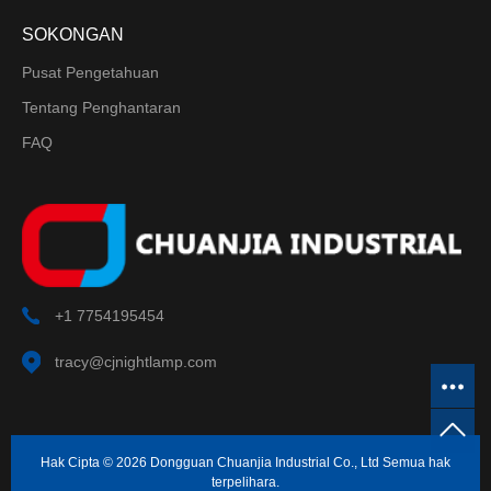
SOKONGAN
Pusat Pengetahuan
Tentang Penghantaran
FAQ
+1 7754195454
tracy@cjnightlamp.com
Hak Cipta © 2026 Dongguan Chuanjia Industrial Co., Ltd Semua hak
terpelihara.