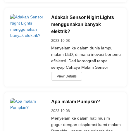
rancangan pokok Krismas dan direka
untuk dipasang ke luar elektrik
piawai.
Adakah Sensor Night Lights
menggunakan banyak
elektrik?
2023-10-08
Menyelam ke dalam dunia lampu
malam LED, di mana inovasi bertemu
efisiensi. Dari koreografi tanpa
senyap Cahaya Malam Sensor
hingga kuasa-sipping tenaga Plug
View Details
LED Dalam Cahaya Malam,
potongan ini melemparkan cahaya
pada sihir di belakang keajaiban-
keajaiban cahaya ini. Cari bagaimana
Apa malam Pumpkin?
mereka campur keselamatan dengan
2023-10-08
simpanan, dan mengapa mereka
Menyelam ke dalam hati musim
adalah bintang paling cerah masa
gugur dengan eksplorasi kami malam
depan dalam pencerahan rumah