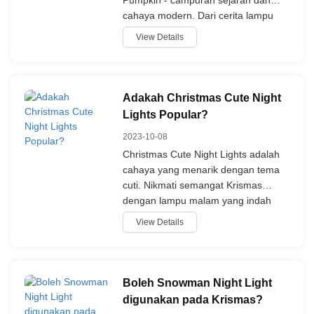
Pumpkin - campuran sejarah dan
cahaya modern. Dari cerita lampu
kuno yang menghantar roh ke
View Details
perhiasan inovatif lampu malam
pemalam pumpkin, temukan evolusi
cahaya Halloween. Tradisi
pengalaman dan keselamatan
Adakah Christmas Cute Night
terhubung secara harmonik dalam
Lights Popular?
koleksi kita.
2023-10-08
Christmas Cute Night Lights adalah
cahaya yang menarik dengan tema
cuti. Nikmati semangat Krismas
dengan lampu malam yang indah
dan efisien tenaga. Christmas Cute
View Details
Night Lights telah mendapatkan
popularitas selama bertahun-tahun
kerana rancangan mereka yang
menarik dan merayakan, menjadikan
Boleh Snowman Night Light
mereka tambahan yang dicintai
digunakan pada Krismas?
kepada dekorasi cuti.