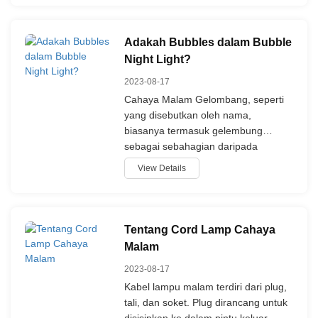
dipersiapkan dengan teliti untuk
melemparkan cahaya di sekitar anda
semasa melibatkan keselamatan dan
Adakah Bubbles dalam Bubble
keajaiban. Fakta penting yang
Night Light?
membezakan cahaya kita adalah
2023-08-17
bahan ABS, terlibat dalam dasar
mereka. Bahan ini tidak hanya
Cahaya Malam Gelombang, seperti
mengandungi kesiapan tetapi juga
yang disebutkan oleh nama,
menjadi simfoni keuntungan, mencair
biasanya termasuk gelembung
kesiapan dengan tenang.
sebagai sebahagian daripada
rancangan mereka.Cairan di dalam
View Details
bilik Cahaya Malam Gelombang
biasanya adalah kombinasi air dan
penyelesaian istimewa yang
membantu mencipta gelembung.
Tentang Cord Lamp Cahaya
Malam
2023-08-17
Kabel lampu malam terdiri dari plug,
tali, dan soket. Plug dirancang untuk