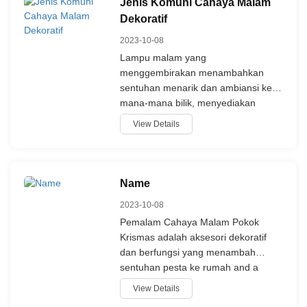
Jenis Komuni Cahaya Malam
pemalam lampu malam,
Dekoratif
menunjukkan keseimbangan mereka
2023-10-08
keuntungan dan konservasi tenaga.
Beroperasi pada penggunaan kuasa
Lampu malam yang
di bawah 15W, lampu malam LED
menggembirakan menambahkan
pemalam kita tidak hanya mematuhi
sentuhan menarik dan ambiansi ke
peraturan AS tetapi juga
mana-mana bilik, menyediakan
menawarkan sejumlah estetik cahaya
kedua-dua cahaya dan tarikan
View Details
yang sesuai untuk setiap
estetik. Mereka datang dalam
kesempatan, termasuk Halloween
beberapa rancangan untuk sesuai
dan Krismas. Cari kenapa, apabila
dengan kesempatan dan keutamaan
mempertimbangkan biaya jangka
yang berbeza. Ini beberapa jenis
Name
panjang dan persyaratan, model
lampu malam dekoratif biasa,
2023-10-08
pemalam muncul sebagai pilihan
termasuk Pemalam Cahaya Malam
Pemalam Cahaya Malam Pokok
yang bertanggungjawab secara fisik
Pokok Krismas, Cahaya Malam
Krismas adalah aksesori dekoratif
Halloween, dan Cahaya Malam Salji
dan berfungsi yang menambah
Krismas.
sentuhan pesta ke rumah and a
semasa musim cuti. Cahaya malam
View Details
yang menarik ini mengandungi