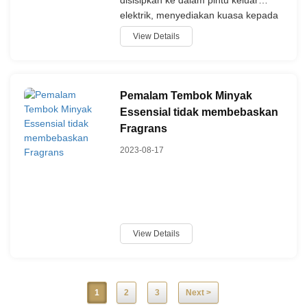
disisipkan ke dalam pintu keluar
elektrik, menyediakan kuasa kepada
cahaya malam.
View Details
Pemalam Tembok Minyak
Essensial tidak membebaskan
Fragrans
2023-08-17
View Details
1
2
3
Next >