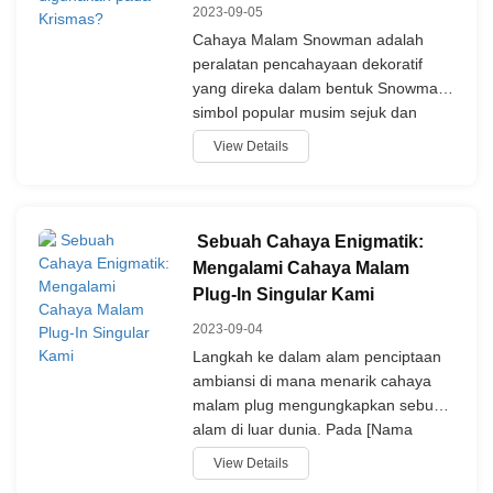
2023-09-05
Cahaya Malam Snowman adalah
peralatan pencahayaan dekoratif
yang direka dalam bentuk Snowman,
simbol popular musim sejuk dan
Krismas. Ia biasanya mengandungi
View Details
rancangan orang salji yang
menyeronokkan, sering dengan
wajah yang gembira, dan
mengeluarkan cahaya lembut,
​ Sebuah Cahaya Enigmatik:
tenang apabila dipecahkan.
Mengalami Cahaya Malam
Plug-In Singular Kami
2023-09-04
Langkah ke dalam alam penciptaan
ambiansi di mana menarik cahaya
malam plug mengungkapkan sebuah
alam di luar dunia. Pada [Nama
Syarikat and a], kami melepaskan
View Details
tapis lampu malam plug-in,