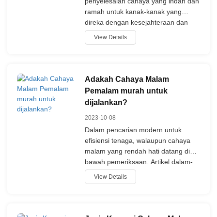
penyelesaian cahaya yang indah dan
ramah untuk kanak-kanak yang
direka dengan kesejahteraan dan
kesenangan kanak-kanak dalam
View Details
fikiran. Dengan cahaya lembut,
merancang snowflake, dan ciri-ciri
keselamatan, ia adalah pilihan yang
sangat sesuai bagi kanak-kanak.
Adakah Cahaya Malam
Pemalam murah untuk
dijalankan?
2023-10-08
Dalam pencarian modern untuk
efisiensi tenaga, walaupun cahaya
malam yang rendah hati datang di
bawah pemeriksaan. Artikel dalam-
dalam kami memeriksa implikasi
View Details
ekonomi dan tenaga berbagai jenis
lampu malam, dari pilihan bateri dan
sensor gerak ke lampu cerdas dan
tradisional. Kami fokus tertentu pada