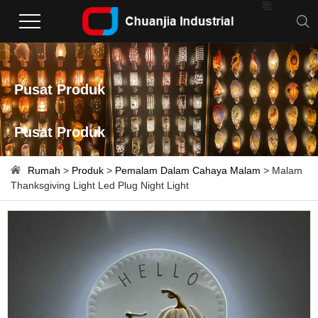

Pusat Produk
Pusat Produk
Rumah
>
Produk
>
Pemalam Dalam Cahaya Malam
> Malam
Thanksgiving Light Led Plug Night Light