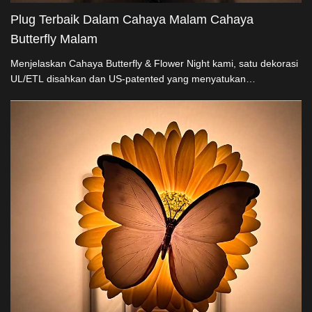
Plug Terbaik Dalam Cahaya Malam Cahaya
Butterfly Malam
Menjelaskan Cahaya Butterfly & Flower Night kami, satu dekorasi
UL/ETL disahkan dan US-patented yang menyatukan
keselamatan dengan elegansi. Dari resin semulajadi, Bulb Malam
berputar ini 360° Dengan Plug menyalakan dan merayu mana-
mana ruang, memastikan penyayang dan keselamatan terus
menerus. Ideal untuk penjual besar dekor, kami menawarkan
harga penghasilan langsung dan penyesuaian.