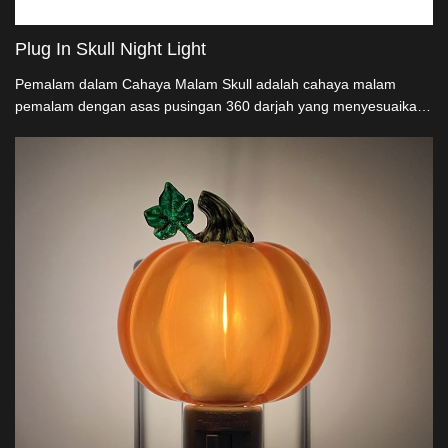
Plug In Skull Night Light
Pemalam dalam Cahaya Malam Skull adalah cahaya malam
pemalam dengan asas pusingan 360 darjah yang menyesuaikan
kepada soket menegak atau soket mengufuk untuk digunakan.
Jika siang hari dan ada banyak cahaya, Cahaya Malam Skull
tidak akan menyala secara automatik. Pemalam Cahaya
tengkorak dalam keadaan mati. Apabila malam jatuh, cahaya
malam akan secara automatik menyala dalam keadaan cahaya
rendah.