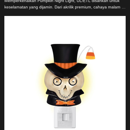
Memperkenalkan Pumpkin Night Light, UL/ETL disahkan untuk
keselamatan yang dijamin. Dari akrilik premium, cahaya malam ini
menawarkan keseluruhan seperti kaca tanpa risiko pecah.
Memiliki asas berputar 360°, ia menyesuaikan kepada mana-
mana orientasi plug. Mengalami kesan 'bubble' yang
mengaktifkan oleh panas apabila cahaya menyala. Ideal untuk
hadiah dan dekor penjual besar, dengan pilihan suai tersedia.
Solusi pencahayaan yang unik, menarik dan selamat untuk
penggunaan sepanjang tahun atau musim.