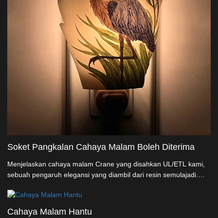
Soket Pangkalan Cahaya Malam Boleh Diterima
Menjelaskan cahaya malam Crane yang disahkan UL/ETL kami,
sebuah pengaruh elegansi yang diambil dari resin semulajadi.
Dengan pemalam berpotensi 360°, ia memastikan cahaya tidak
bergerak dalam setiap orientasi soket. Sempurna seperti
penghormatan sehari-hari, cahaya kita yang boleh disesuaikan,
Cahaya Malam Hantu
menawarkan kesenangan yang baik kepada mana-mana ruang.