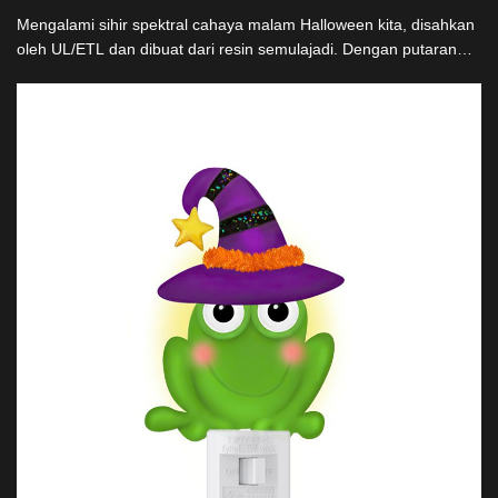
Mengalami sihir spektral cahaya malam Halloween kita, disahkan
oleh UL/ETL dan dibuat dari resin semulajadi. Dengan putaran
360° unik dan rancangan yang menjijikkan, cahaya ini sempurna
untuk meningkatkan dekorasi Halloween, menawarkan ambiansi
dan cahaya. Ia menyempurnakan lampu-lampu pesta lain, seperti
cahaya malam grinch, kegembiraan terus-menerus ketakutan
dengan fungsi.