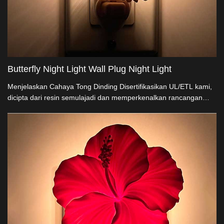
Butterfly Night Light Wall Plug Night Light
Menjelaskan Cahaya Tong Dinding Disertifikasikan UL/ETL kami,
dicipta dari resin semulajadi dan memperkenalkan rancangan
kupu-kupu-pada-bunga yang tenang. Membentuk putaran 360°
berpotensi Amerika Syarikat, ia menyesuaikan kepada mana-
mana pintu keluar sementara menjaga elegansi. Ideal untuk
penjual besar penghiasan, pilihan penghasilan langsung dan
penyesuaian kita memastikan pengalaman pencerahan yang
sempurna dan mengagumkan.