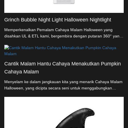
Grinch Bubble Night Light Halloween Nightlight
Memperkenalkan Pemalam Cahaya Malam Halloween yang
disahkan UL & ETL kami, bergembira dengan putaran 360° yang
dipotensi. Dirakam dari resin semulajadi premium, katak dan
desain ahli sihir yang menarik janji untuk meningkatkan ambiansi
Halloween anda. Sempurna untuk penghiasan dan cahaya
malam, bahagian ini menawarkan kepada penjual besar
Cantik Malam Hantu Cahaya Menakutkan Pumpkin
campuran unik charm dan fungsi pesta
Cahaya Malam
Menyelam ke dalam jangkauan kita yang menarik Cahaya Malam
Halloween, yang dicipta secara seni untuk menggabungkan
perhiasan menakutkan dengan inovasi terbaik. UL & ETL
disahkan, lampu ini memastikan keselamatan sementara putaran
360° yang dipotensi US menawarkan kemampuan penyesuaian
yang tidak sepadan. Dibuatkan dengan tangan dari resin
semulajadi premium, setiap rancangan menambah kedua-dua
menakjubkan dan pencerahan praktik. Ideal untuk pengimport