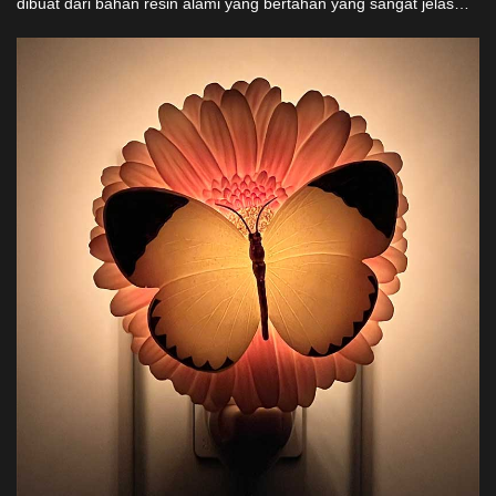
dibuat dari bahan resin alami yang bertahan yang sangat jelas
tetapi tidak rapuh. Memiliki pemotong putar 360° dipotensi,
cahaya malam yang menarik dan selamat ini sempurna untuk
penghiasan cuti. Ideal bagi pengimport dan penjual besar, kami
menawarkan pilihan harga kompetitif dan penyesuaian untuk
menambah kegembiraan dan kepercayaan liburan ke garis
produk anda.