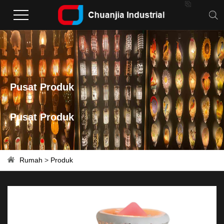

Pusat Produk
Pusat Produk
Rumah
>
Produk