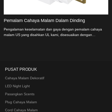
Pemalam Cahaya Malam Dalam Dinding
Pengalaman keselamatan dan gaya dengan pemalam cahaya
malam US yang disahkan UL kami, disesuaikan dengan
sempurna untuk pintu keluar Amerika.Dirancang dengan penutup
bentuk logam, cahaya malam pemalam kami memastikan
kesejahteraan fikiran.Terutama dengan sertifikasi UL seperti
kami.Suatuskan warna and a untuk sepadan dengan gaya
anda.Ideal untuk pembeli lampu malam.
PUSAT PRODUK
Cahaya Malam Dekoratif
LED Night Light
Pasangkan Scents
Plug Cahaya Malam
Cord Cahaya Malam